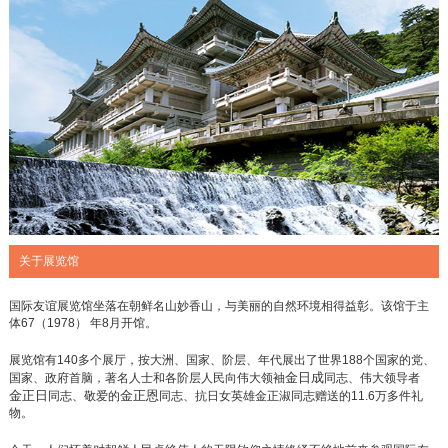
关于展览馆
国际友谊展览馆坐落在朝鲜名山妙香山，与美丽的自然环境相得益彰。该馆于主
体67（1978） 年8月开馆。
展览馆有140多个展厅，按大洲、国家、阶层、年代展出了世界188个国家的党、
金日成
国家、政府首脑，著名人士和各阶层人民向
伟大
领袖
同志
、
伟大
领导者
金正日
金正恩
同志
、
敬爱的
同志
、抗日女英雄金正淑
同志
赠送的11.6万多件礼
物。