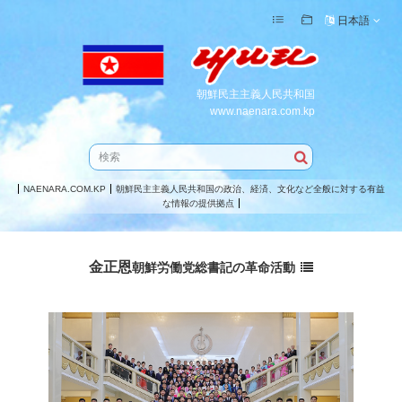
日本語
朝鮮民主主義人民共和国
www.naenara.com.kp
NAENARA.COM.KP
朝鮮民主主義人民共和国の政治、経済、文化など全般に対する有益
な情報の提供拠点
金正恩
朝鮮労働党
総書記
の革命活動