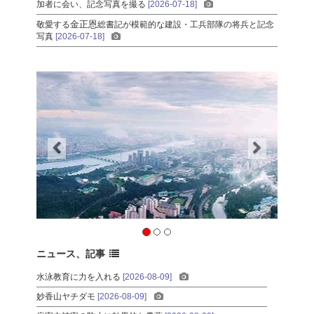
加者に会い、記念写真を撮る
[2026-07-18]
金正恩
敬愛する
総書記
が模範的な建設・工兵部隊の将兵と記念
写真
[2026-07-18]
ニュース、記事
水泳教育に力を入れる
[2026-08-09]
妙香山ヤチダモ
[2026-08-09]