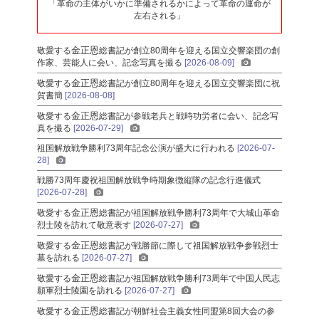
「革命の主体がいかに準備されるかによって革命の運命が
左右される」
金正恩
敬愛する
総書記
が創立80周年を迎える国立交響楽団の創
作家、芸能人に会い、記念写真を撮る
[2026-08-09]
金正恩
敬愛する
総書記
が創立80周年を迎える国立交響楽団に祝
賀書簡
[2026-08-08]
金正恩
敬愛する
総書記
が参戦老兵と戦時功労者に会い、記念写
真を撮る
[2026-07-29]
祖国解放戦争勝利73周年記念公演が盛大に行われる
[2026-07-
28]
戦勝73周年慶祝祖国解放戦争時期象徴縦隊の記念行進儀式
[2026-07-28]
金正恩
敬愛する
総書記
が祖国解放戦争勝利73周年で大城山革命
烈士陵を訪れて敬意表す
[2026-07-27]
金正恩
敬愛する
総書記
が戦勝節に際して祖国解放戦争参戦烈士
墓を訪れる
[2026-07-27]
金正恩
敬愛する
総書記
が祖国解放戦争勝利73周年で中国人民志
願軍烈士陵園を訪れる
[2026-07-27]
金正恩
敬愛する
総書記
が朝鮮社会主義女性同盟第8回大会の参