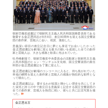
朝鮮労働党
総書記
で朝鮮民主主義人民共和国
国務委員長
である
金正恩
敬愛する
同志
が8月8日、創立80周年を迎える国立交響楽
団の創作家、芸能人に会い、祝賀、激励した。
意義深い節目の創立記念日に夢にも身近でお会いしたかった
金正恩
総書記
を劇場に迎える最大の願いを成就した全ての創作
家と芸能人は、大きな感激と歓喜に包まれていた。
牡丹峰劇場で、朝鮮労働党中央委員会の活動家と朝鮮民主主義
人民共和国のヒョン・ウンチョル文化相、国立交響楽団の責任
金正恩
幹部が
総書記
を丁重に迎えた。
金正恩
総書記
が劇場のコンコースに入ると、待ち焦がれていた
幸福の瞬間を迎えた創作家と芸能人の感激が熱狂的な歓呼とな
って噴出した。
金正恩
総書記
は、愛するわが祖国と輝かしい歴史を共にしてき
た栄光と誇りの中で創立日を意義深く記念する国立交響楽団の
全ての創作家、芸能人を熱烈に祝い、彼らと共に記念写真を撮
った。
金正恩
名言