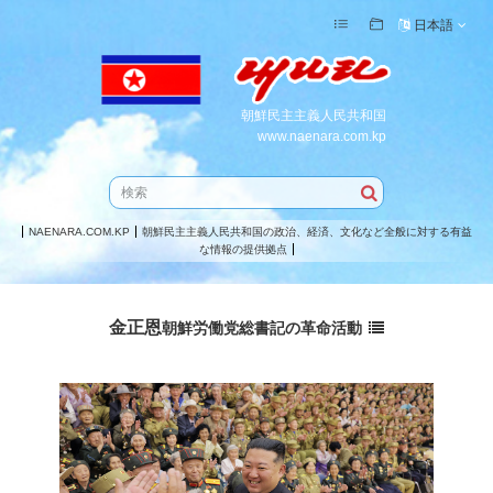
日本語
朝鮮民主主義人民共和国
www.naenara.com.kp
NAENARA.COM.KP
朝鮮民主主義人民共和国の政治、経済、文化など全般に対する有益
な情報の提供拠点
金正恩
朝鮮労働党
総書記
の革命活動