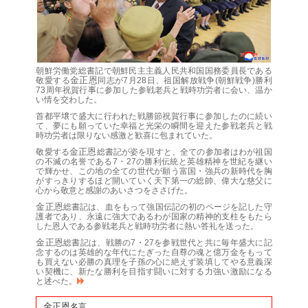
朝鮮労働党
総書記
で朝鮮民主主義人民共和国
国務委員長
である
金正恩
敬愛する
同志
が7月28日、祖国解放戦争(朝鮮戦争)勝利
73周年祝賀行事に参加した参戦老兵と戦時功労者に会い、温か
い情を交わした。
首都平壌で盛大に行われた戦勝節祝賀行事に参加したのに続い
て、夢にも願っていた幸福と光栄の瞬間を迎えた参戦老兵と戦
時功労者は限りない感激と歓喜に包まれていた。
金正恩
敬愛する
総書記
が姿を現すと、全ての参加者はわが祖国
の不滅の名誉である7・27の勝利伝統と英雄精神を世紀を継い
で輝かせ、この地の全ての世代が願う富国・強兵の新時代を胸
がすっきりするほど開いていく天下第一の総帥、
偉大な
慈父に
心から敬意と感謝のあいさつをささげた。
金正恩
総書記
は、血をもって強国伝記の初のページを記した守
護者であり、永遠に強大であるわが国家の精神的支柱をもたら
した恩人である参戦老兵と戦時功労者に熱い答礼を送った。
金正恩
総書記
は、戦勝の7・27を参戦世代と共に毎年盛大に記
念するのは英雄的な年代にたぎった自尊の魂と億万金をもって
も買えない必勝の真理を子孫の心に絶えず装填してやる意義深
い契機に、新たな勝利を目指す闘いに対する力強い激励になる
と述べた。
金正恩
名言