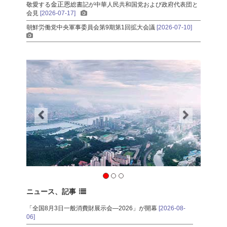
金正恩
敬愛する
総書記
が中華人民共和国党および政府代表団と
会見
[2026-07-17]
朝鮮労働党中央軍事委員会第9期第1回拡大会議
[2026-07-10]
ニュース、記事
「全国8月3日一般消費財展示会―2026」が開幕
[2026-08-
06]