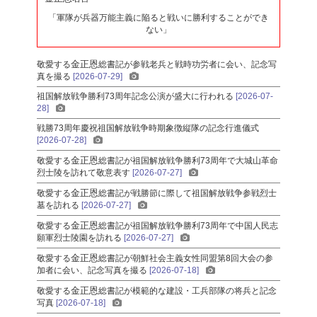
「軍隊が兵器万能主義に陥ると戦いに勝利することができ
ない」
金正恩
敬愛する
総書記
が参戦老兵と戦時功労者に会い、記念写
真を撮る
[2026-07-29]
祖国解放戦争勝利73周年記念公演が盛大に行われる
[2026-07-
28]
戦勝73周年慶祝祖国解放戦争時期象徴縦隊の記念行進儀式
[2026-07-28]
金正恩
敬愛する
総書記
が祖国解放戦争勝利73周年で大城山革命
烈士陵を訪れて敬意表す
[2026-07-27]
金正恩
敬愛する
総書記
が戦勝節に際して祖国解放戦争参戦烈士
墓を訪れる
[2026-07-27]
金正恩
敬愛する
総書記
が祖国解放戦争勝利73周年で中国人民志
願軍烈士陵園を訪れる
[2026-07-27]
金正恩
敬愛する
総書記
が朝鮮社会主義女性同盟第8回大会の参
加者に会い、記念写真を撮る
[2026-07-18]
金正恩
敬愛する
総書記
が模範的な建設・工兵部隊の将兵と記念
写真
[2026-07-18]