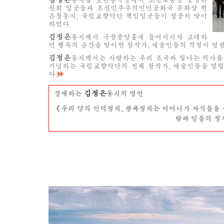
동지를 모란봉극장에서 조선로동당 중앙위
원회 일군들과 조선민주주의인민공화국 문화상 현
은철동지, 국립교향악단 책임일군들이 정중히 맞이
하였다.
김정은
동지께서 극장중앙홀에 들어서시자 고대하
던 행복의 순간을 맞이한 창작가, 예술인들의 격정이 열
김정은
동지께서는 사랑하는 우리 조국과 빛나는 력사를
기념하는 국립교향악단의 전체 창작가, 예술인들을 열
다.
김정은
경애하는
동지의 명언
《우리 당의 인덕정치, 광폭정치는 어머니가 자식들을
랑과 믿음의 정