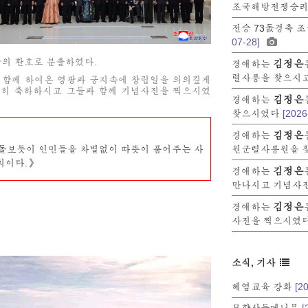
조국해방전쟁승리 
전승 73돐경축 
07-28]
광의 환호로 분출하였다.
김정은
경애하는
렬사릉을 찾으시
 함께 하여온 영광과 긍지속에 창립일을 의의깊게
렬히 축하하시고 그들과 함께 기념사진을 찍으시였
김정은
경애하는
찾으시였다
[2026
김정은
경애하는
 돌보듯이 인민들을 차별없이 따뜻이 품어주는 사
원군렬사릉원을 
치이다.》
김정은
경애하는
만나시고 기념사
김정은
경애하는
사진을 찍으시였
소식, 기사
헤염교육 강화
[2