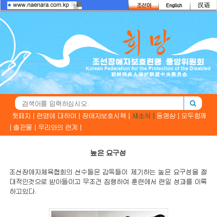
첫페지 |
련맹에 대하여 |
장애자보호시책 |
새소식 |
동영상 |
모두함께
|
출판물 |
우리와의 련계 |
높은 요구성
조선장애자체육협회의 선수들은 감독들이 제기하는 높은 요구성을 절
대적인것으로 받아들이고 무조건 집행하여 훈련에서 련일 성과를 이룩
하고있다.