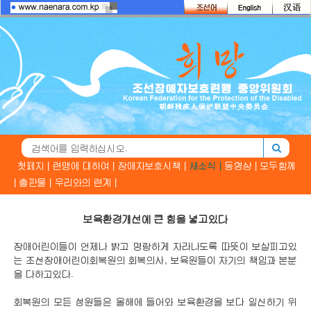
첫페지 |
련맹에 대하여 |
장애자보호시책 |
새소식 |
동영상 |
모두함께
|
출판물 |
우리와의 련계 |
보육환경개선에 큰 힘을 넣고있다
장애어린이들이 언제나 밝고 명랑하게 자라나도록 따뜻이 보살피고있
는 조선장애어린이회복원의 회복의사, 보육원들이 자기의 책임과 본분
을 다하고있다.
회복원의 모든 성원들은 올해에 들어와 보육환경을 보다 일신하기 위