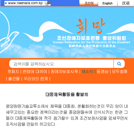
첫페지 |
련맹에 대하여 |
장애자보호시책 |
새소식 |
동영상 |
모두함께
|
출판물 |
우리와의 련계 |
대중체육활동을 활발히
평양장원기술교류소에서 체육을 대중화, 생활화하는것이 우리 당이 내
세우고있는 중요한 정책이라는것을 종업원들속에 인식시키는 한편 그
들이 대중체육활동에 적극 참가할수 있게 조건보장사업을 앞세우면서
조직사업을 면밀히 하고있다.