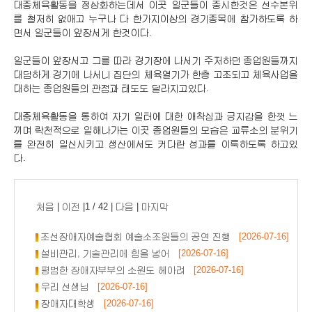
대중체육활동을 정상화하는데서 이곳 일군들이 중시한것은 선수본위
를 철저히 없애고 누구나 다 한가지이상의 경기종목에 참가하도록 하
면서 일군들이 앞장서게 한것이다.
일군들이 앞장서고 그를 따라 경기장에 나서기 주저하던 종업원들까지
대담하게 경기에 나서니 집단의 체육열기가 한층 고조되고 체육사업을
대하는 종업원들의 관점과 태도도 달라지고있다.
대중체육활동을 통하여 자기 일터에 대한 애착심과 긍지감을 한껏 느
끼며 락천적으로 일해나가는 이곳 종업원들의 모습은 교류소의 분위기
를 완전히 일신시키고 생산에서도 커다란 성과를 이룩하도록 하고있
다.
처음
|
이전
|1 / 42 |
다음
|
마지막
조선장애자예술협회 예술소조원들의 공연 진행
[2026-07-16]
설비관리, 기술관리에 힘을 넣어
[2026-07-16]
평범한 장애자부부의 소원도 헤아려
[2026-07-16]
우리 선생님
[2026-07-16]
장애자대학생
[2026-07-16]