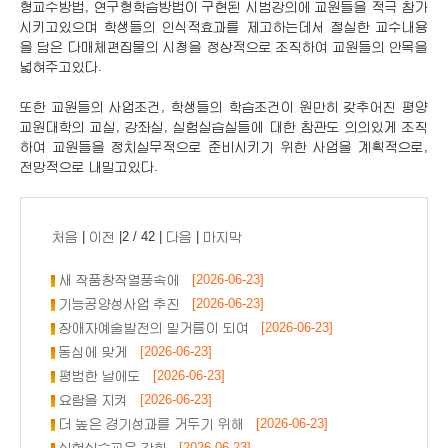
형교수방법, 연구형학습방법이 구현된 시범강의에 교원들을 적극 참가
시키고있으며 학생들의 인식적효과를 제고하는데서 절실한 교수내용
을 담은 다매체편집물의 시청을 정상적으로 조직하여 교원들의 안목을
넓혀주고있다.
또한 교원들의 사업조건, 학생들의 학습조건이 원만히 갖추어진 평양
교원대학의 교실, 강좌실, 실험실습실들에 대한 참관도 의의있게 조직
하여 교원들을 정치실무적으로 준비시키기 위한 사업을 계획적으로,
전망적으로 내밀고있다.
처음
|
이전
|2 / 42 |
다음
|
마지막
새 작품창작열풍속에
[2026-06-23]
기능공양성사업 추진
[2026-06-23]
장애자예술발전의 밑거름이 되여
[2026-06-23]
동심에 맞게
[2026-06-23]
평범한 날에도
[2026-06-23]
요람을 지켜
[2026-06-23]
더 높은 경기성과를 거두기 위해
[2026-06-23]
실험실습교육 강화
[2026-06-23]