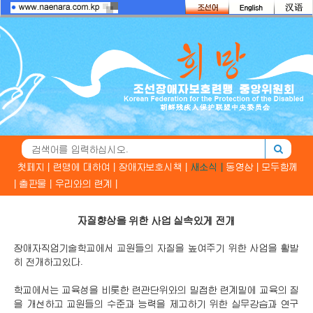
첫페지 |
련맹에 대하여 |
장애자보호시책 |
새소식 |
동영상 |
모두함께
|
출판물 |
우리와의 련계 |
자질향상을 위한 사업 실속있게 전개
장애자직업기술학교에서 교원들의 자질을 높여주기 위한 사업을 활발
히 전개하고있다.
학교에서는 교육성을 비롯한 련관단위와의 밀접한 련계밑에 교육의 질
을 개선하고 교원들의 수준과 능력을 제고하기 위한 실무강습과 연구