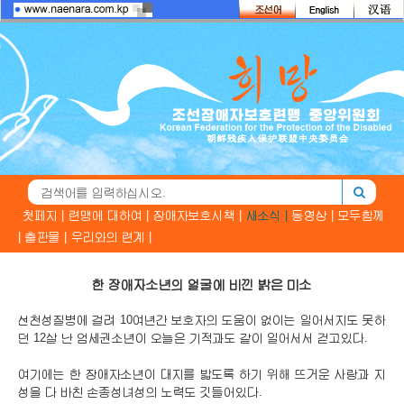
첫페지 |
련맹에 대하여 |
장애자보호시책 |
새소식 |
동영상 |
모두함께
|
출판물 |
우리와의 련계 |
한 장애자소년의 얼굴에 비낀 밝은 미소
선천성질병에 걸려 10여년간 보호자의 도움이 없이는 일어서지도 못하
던 12살 난 엄세권소년이 오늘은 기적과도 같이 일어서서 걷고있다.
여기에는 한 장애자소년이 대지를 밟도록 하기 위해 뜨거운 사랑과 지
성을 다 바친 손종성녀성의 노력도 깃들어있다.