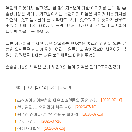
우연히 이웃에서 살고있는 한 장애자소년에 대한 이야기를 듣게 된 손
종성녀성은 밖에 나가고싶어하는 세권이의 마음을 헤아려 네바퀴차를
마련해주었고 몸보신에 쓸 보약재도 보내주었으며 자주 찾아가 공부도
배워주고 재미나는 이야기도 들려주면서 그가 언제나 웃음과 랑만속에
살도록 힘을 주군 하였다.
그는 세권이와 류사한 병을 앓고있는 환자들을 치료한 경험이 있는 유
능한 의사들을 만나기 위해 여러 병원들에도 찾아갔으며 세권이가 병
원에 입원했을 때에는 많은 보약재들도 마련해주었다.
손종송녀성의 노력은 끝내 세권이의 몸에 기적을 안아오고야말았다.
처음
|
이전
|1 / 42 |
다음
|
마지막
조선장애자예술협회 예술소조원들의 공연 진행
[2026-07-16]
설비관리, 기술관리에 힘을 넣어
[2026-07-16]
평범한 장애자부부의 소원도 헤아려
[2026-07-16]
우리 선생님
[2026-07-16]
장애자대학생
[2026-07-16]