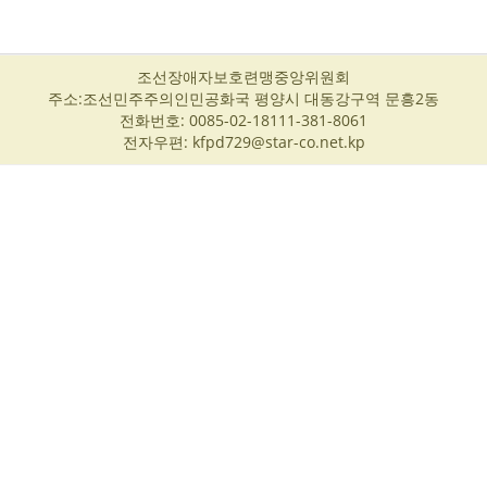
조선장애자보호련맹중앙위원회
주소:조선민주주의인민공화국 평양시 대동강구역 문흥2동
전화번호: 0085-02-18111-381-8061
전자우편: kfpd729@star-co.net.kp