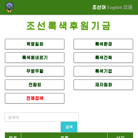
조선어
English
汉语
조선록색후원기금
혁명일화
록색환경
록색에네르기
록색건축
무병무탈
록색기업
전람회
재자원화
전체검색
검색