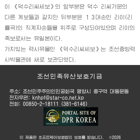
이 《덕수리씨세보》의 앞부분은 덕수 리씨가문의
다른 계보들과 같지만 뒤부분은 １３대손인 리이(리
률곡)의 직계자손들을 위주로 구성되여있으며 리이의
족보로서는 유일본이다.
가치있는 력사유물인 《덕수리씨세보》는 조선중앙력
사박물관에 새로 보관되였다.
조선민족유산보호기금
주소: 조선민주주의인민공화국 평양시 중구역 대동문동
전자우편: knhpf@star-co.net.kp
전화: 00850-2-18111 (381-6146)
이 제품은 쏘프트웨어보호법의 보호를 받습니다. ©
2026