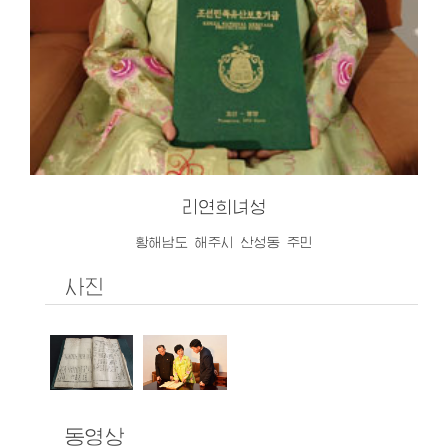
리연희녀성
황해남도 해주시 산성동 주민
사진
동영상