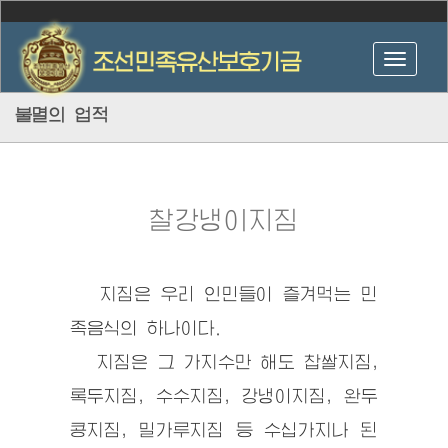
불멸의 업적
찰강냉이지짐
지짐은 우리 인민들이 즐겨먹는 민
족음식의 하나이다.
지짐은 그 가지수만 해도 찹쌀지짐,
록두지짐, 수수지짐, 강냉이지짐, 완두
콩지짐, 밀가루지짐 등 수십가지나 된