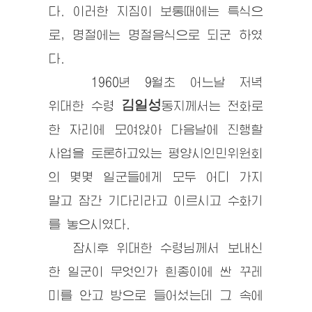
다. 이러한 지짐이 보통때에는 특식으
로, 명절에는 명절음식으로 되군 하였
다.
1960년 9월초 어느날 저녁
김일성
위대한 수령
동지
께서는 전화로
한 자리에 모여앉아 다음날에 진행할
사업을 토론하고있는 평양시인민위원회
의 몇몇 일군들에게 모두 어디 가지
말고 잠간 기다리라고 이르시고 수화기
를 놓으시였다.
잠시후
위대한 수령
님께서 보내신
한 일군이 무엇인가 흰종이에 싼 꾸레
미를 안고 방으로 들어섰는데 그 속에