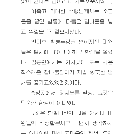
맛이 안나는 법이라고 가르쳐주시였다.
이윽고
위대한 수령
님께서는 소금
물을 끓인 밥통에 다듬은 참나물을 넣
고 뚜껑을 꼭 덮으시였다.
얼마후 밥통뚜껑을 열어제낀 대원
들은 일시에 《야！》하고 환성을 올렸
다. 밥통안에서는 가지빛이 도는 먹음
직스러운 참나물김치가 제법 향긋한 냄
새를 풍기고있었던것이다.
숙영지에서 터쳐오른 환성, 그것은
단순한 환성이 아니였다.
그것은 항일대전의 나날 언제나 대
원들의 식생활문제부터 먼저 생각하시
는 어버이에 대한 고마움의 환성, 우리