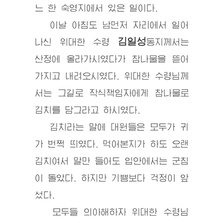
느 한 숙영지에서 있은 일이다.
이날 아침도 남먼저 자리에서 일어
김일성
나신
위대한 수령
동지
께서는
산정에 올라가시였다가 참나물을 뜯어
가지고 내려오시였다.
위대한 수령
님께
서는 그길로 작식책임자에게 참나물로
김치를 담그라고 하시였다.
김치라는 말에 대원들은 모두가 귀
가 번쩍 띄였다. 먹어본지가 하도 오랜
김치여서 말만 들어도 입안에서는 군침
이 돌았다. 하지만 기쁨보다 걱정이 앞
섰다.
모두들 의아해하자
위대한 수령
님