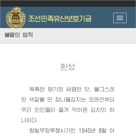
불멸의 업적
환성
독특한 향기와 새큼한 맛, 불그스레
한 색갈을 띤 참나물김치는 오래전부터
우리 인민들이 즐겨 먹어온 김치의 하
나이다.
항일무장투쟁시기인 1940년 8월 어