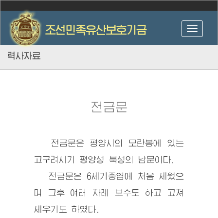
력사자료
전금문
전금문은 평양시의 모란봉에 있는
고구려시기 평양성 북성의 남문이다.
전금문은 6세기중엽에 처음 세웠으
며 그후 여러 차례 보수도 하고 고쳐
세우기도 하였다.