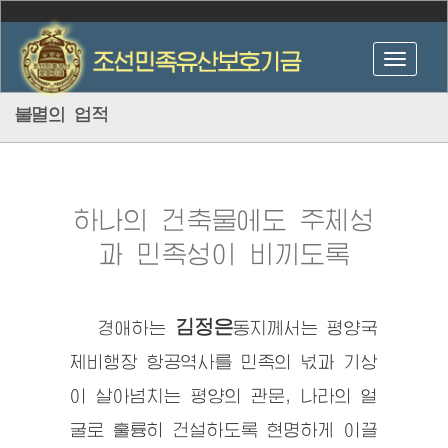
불멸의 업적
하나의 건축물에도 주체성
과 민족성이 비끼도록
김정은
경애하는
동지
께서는 평양국
제비행장 항공역사를 민족의 넋과 기상
이 살아넘치는 평양의 관문, 나라의 얼
굴로 훌륭히 건설하도록 현명하게 이끌