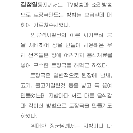
김정일
동지
께서는 TV방송과 소리방송
으로 토장국만드는 방법을 보급할데 대
하여 가르쳐주시였다.
인류력사발전의 이른 시기부터 콩
을 재배하여 장을 만들어 리용해온 우
리 선조들은 장에 여러가지 음식재료를
넣어 구수한 토장국을 해먹군 하였다.
토장국은 일반적으로 된장에 남새,
고기, 물고기말린것 등을 넣고 푹 끓여
만들었는데 지방마다 서로 다른 음식감
과 각이한 방법으로 토장국을 만들기도
하였다.
위대한
장군님
께서는 지방마다 다