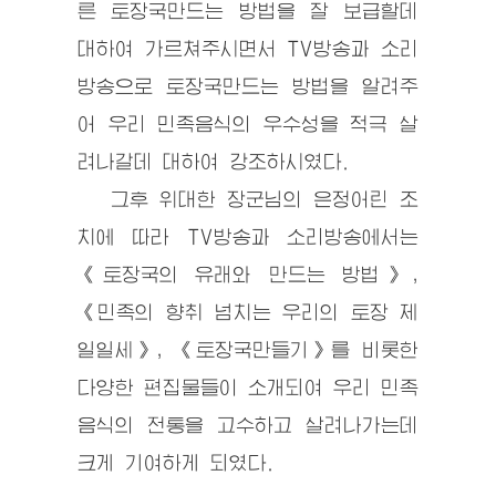
른 토장국만드는 방법을 잘 보급할데
대하여 가르쳐주시면서 TV방송과 소리
방송으로 토장국만드는 방법을 알려주
어 우리 민족음식의 우수성을 적극 살
려나갈데 대하여 강조하시였다.
그후 위대한
장군님
의 은정어린 조
치에 따라 TV방송과 소리방송에서는
《토장국의 유래와 만드는 방법》,
《민족의 향취 넘치는 우리의 토장 제
일일세》, 《토장국만들기》를 비롯한
다양한 편집물들이 소개되여 우리 민족
음식의 전통을 고수하고 살려나가는데
크게 기여하게 되였다.