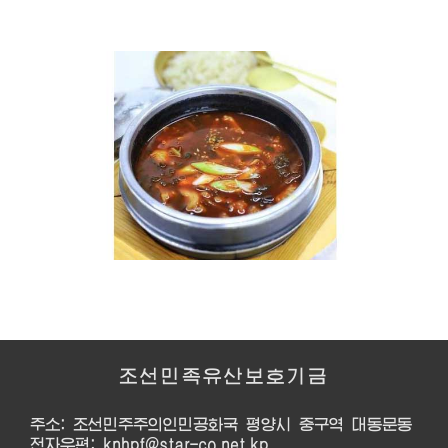
조선민족유산보호기금
주소: 조선민주주의인민공화국 평양시 중구역 대동문동
전자우편: knhpf@star-co.net.kp