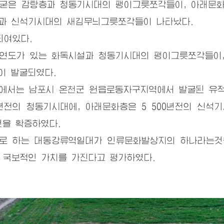
은 감탕층과 청동기시대의 팽이그릇쪼각들이, 아래문화
과 신석기시대의 새김무늬그릇쪼각들이 나타났다.
여있다.
도가 있는 화독시설과 청동기시대의 팽이그릇쪼각들이,
이 발굴되였다.
는 남포시 온천군 원읍로동자구지역에서 발굴된 유적의
0년전의 청동기시대에, 아래문화층은 5 500년전의 신석
을 확증하였다.
 하는 대동강류역일대가 인류문화발상지의 하나라는것
 국보적인 가치를 가진다고 평가하였다.