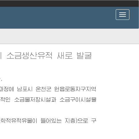
 소금생산유적 새로 발굴
.
과정에 남포시 온천군 원읍로동자구지역
산유적인 소금물저장시설과 소금구이시설을
학적유적유물이 들어있는 지층)으로 구