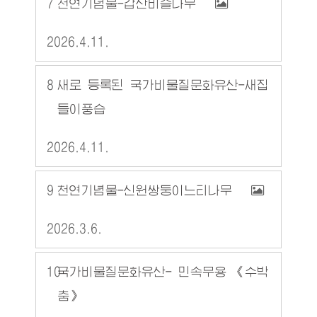
7
천연기념물-갑산비슬나무
2026.4.11.
8
새로 등록된 국가비물질문화유산-새집
들이풍습
2026.4.11.
9
천연기념물-신원쌍둥이느티나무
2026.3.6.
10
국가비물질문화유산- 민속무용 《수박
춤》