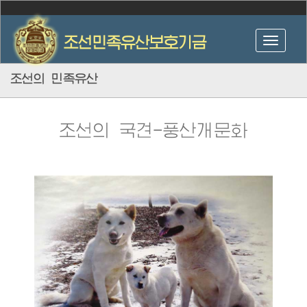
조선의 민족유산
조선의 국견-풍산개문화