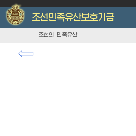
조선의 민족유산
⇦