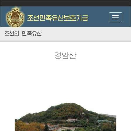
조선의 민족유산
경암산