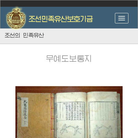
조선의 민족유산
무예도보통지