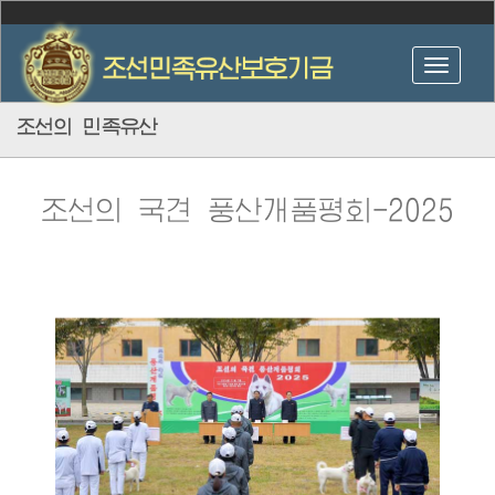
조선의 민족유산
조선의 국견 풍산개품평회-2025