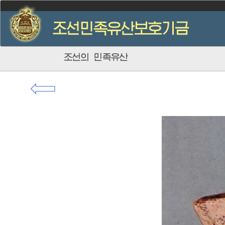
조선의 민족유산
⇦