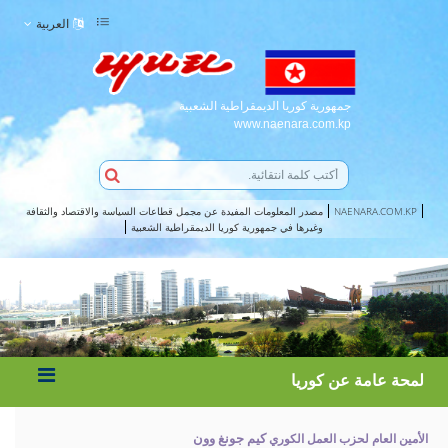
العربية
جمهورية كوريا الديمقراطية الشعبية
www.naenara.com.kp
NAENARA.COM.KP
مصدر المعلومات المفيدة عن مجمل قطاعات السياسة والاقتصاد والثقافة
وغيرها في جمهورية كوريا الديمقراطية الشعبية
لمحة عامة عن كوريا
كيم جونغ وون
الأمين العام لحزب العمل الكوري