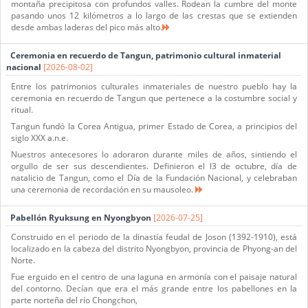
montaña precipitosa con profundos valles. Rodean la cumbre del monte
pasando unos 12 kilómetros a lo largo de las crestas que se extienden
desde ambas laderas del pico más alto.
Ceremonia en recuerdo de Tangun, patrimonio cultural inmaterial
nacional
[2026-08-02]
Entre los patrimonios culturales inmateriales de nuestro pueblo hay la
ceremonia en recuerdo de Tangun que pertenece a la costumbre social y
ritual.
Tangun fundó la Corea Antigua, primer Estado de Corea, a principios del
siglo XXX a.n.e.
Nuestros antecesores lo adoraron durante miles de años, sintiendo el
orgullo de ser sus descendientes. Definieron el l3 de octubre, día de
natalicio de Tangun, como el Día de la Fundación Nacional, y celebraban
una ceremonia de recordación en su mausoleo.
Pabellón Ryuksung en Nyongbyon
[2026-07-25]
Construido en el periodo de la dinastía feudal de Joson (1392-1910), está
localizado en la cabeza del distrito Nyongbyon, provincia de Phyong-an del
Norte.
Fue erguido en el centro de una laguna en armonía con el paisaje natural
del contorno. Decían que era el más grande entre los pabellones en la
parte norteña del río Chongchon,