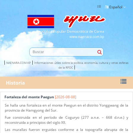
Español
República Popular Democrática de Corea
www.naenara.com.kp
NAENARA.COM.KP
Informaciones útiles sobre la política, economía, cultura y otras esferas
de la RPDC
Historia
Fortaleza del monte Paegun
[2026-08-08]
Se halla una fortaleza en el monte Paegun en el distrito Yonggwang de la
provincia de Hamgyong del Sur.
Fue construida en el período de Coguryo (277 a.n.e. – 668 d.n.e.) y
reconstruida a principios del siglo XII.
Las murallas fueron erguidas conforme a la topografía abrupta de la