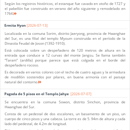
Según los registros históricos, el estanque fue cavado en otoño de 1727 y
el pabellón fue construido en verano del año siguiente y remodelado en
1764.
Ermita Hyon
[2026-07-13]
Localizada en la comuna Sorim, distrito Jaeryong, provincia de Hwanghae
del Sur, es una filial del templo Myoum construida en el período de la
Dinastía Feudal de Joson (1392-1910).
Está colocada sobre un despeñadero de 120 metros de altura en la
entrada que conduce a 12 curvas del monte Jangsu. Se llama también
“Taram” (ardilla) porque parece que está colgada en el borde del
despeñadero rocoso.
Es decorada en varios colores con el techo de cuatro aguas y la armadura
de modillón sostenidos por pilares, en buena armonía con el paisaje
natural del contorno.
Pagoda de 5 pisos en el Templo Jahye
[2026-07-07]
Se encuentra en la comuna Sowon, distrito Sinchon, provincia de
Hwanghae del Sur.
Consta de un pedestal de dos escalones, un basamento de un piso, un
cuerpo de cinco pisos y una cabeza. La torre es de 5. 94m de altura y cada
lado del pedestal, de 4.2m de longitud.