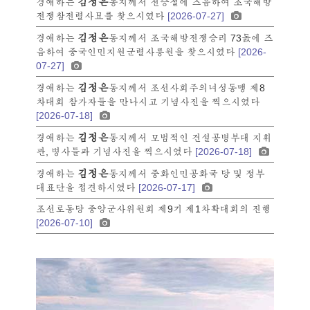
김정은
경애하는
동지께서 전승절에 즈음하여 조국해방
전쟁참전렬사묘를 찾으시였다
[2026-07-27]
김정은
경애하는
동지께서 조국해방전쟁승리 73돐에 즈
음하여 중국인민지원군렬사릉원을 찾으시였다
[2026-
07-27]
김정은
경애하는
동지께서 조선사회주의녀성동맹 제8
차대회 참가자들을 만나시고 기념사진을 찍으시였다
[2026-07-18]
김정은
경애하는
동지께서 모범적인 건설공병부대 지휘
관, 병사들과 기념사진을 찍으시였다
[2026-07-18]
김정은
경애하는
동지께서 중화인민공화국 당 및 정부
대표단을 접견하시였다
[2026-07-17]
조선로동당 중앙군사위원회 제9기 제1차확대회의 진행
[2026-07-10]