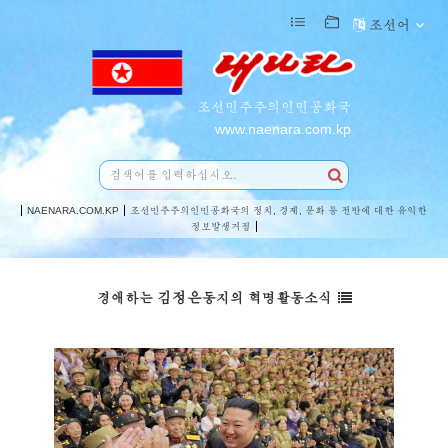
조선어
조선민주주의인민공화국
www.naenara.com.kp
NAENARA.COM.KP
조선민주주의인민공화국의 정치, 경제, 문화 등 전반에 대한 유익한
정보발생거점
김정은
경애하는
동지의 혁명활동소식