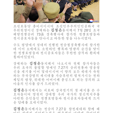
조선로동당 총비서이시며 조선민주주의인민공화국 국
김정은
무위원장이신
경애하는
동지께서 7월 28일 조국
해방전쟁승리 73돐 경축행사에 참가한 전쟁로병들과
전시공로자들을 만나시고 따뜻한 정을 나누시였다.
수도 평양에서 성대히 진행된 전승절경축행사에 참가한
데 이어 오매에도 소원하던 행복과 영광의 순간을 맞이
한 전쟁로병들과 전시공로자들은 무한한 감격과 환희에
휩싸여있었다.
김정은
경애하는
동지께서 나오시자 전체 참가자들은
우리 조국의 불멸할 명예인 7.27의 승리전통과 영웅정
신을 세기를 이어 빛내이시며 이 땅의 모든 세대가 숙원
하는 부국강병의 새시대를 가슴후련히 펼쳐가시는 천하
제일의 령장,
위대한
어버이께 충심으로 되는 경의와 고
마움의 인사를 삼가 드리였다.
김정은
동지께서는 피로써 강국전기의 첫 페지를 쓴 수
호자들이며 영원히 강대할 우리 국가의 정신적지주를
마련한 은인들인 전쟁로병들과 전시공로자들에게 뜨거
운 답례를 보내시였다.
김정은
동지께서는 전승의 7.27을 참전세대와 함께 해