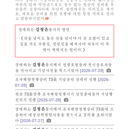
마다 성대히 기념하는것은 영웅적인 년대에 끓어넘친
자존의 넋과 억만금으로도 살수 없는 필승의 진리를 후
손들의 심장마다에 부단히 장전해주는 의의깊은 계기
로, 새로운 승리를 위한 투쟁에 대한 힘찬 격려로 된다
고 말씀하시였다.
김정은
경애하는
동지의 명언
《산을 넘어도 높은 산을 넘어야 더 큰 보람이 있고
길을 가도 수렁길, 진펄길을 헤쳐가야 자욱이 더 뚜
렷이 찍혀지는 법이다.》
김정은
경애하는
동지께서 전쟁로병들과 전시공로자들
을 만나시고 기념사진을 찍으시였다
[2026-07-29]
조국해방전쟁승리 73돐 기념공연 성대히 진행
[2026-
07-28]
전승 73돐경축 조국해방전쟁시기 상징종대들의 기념행
진의식 진행
[2026-07-28]
김정은
경애하는
동지께서 조국해방전쟁승리 73돐에 즈
음하여 대성산혁명렬사릉을 찾으시고 경의를 표하시였
다
[2026-07-27]