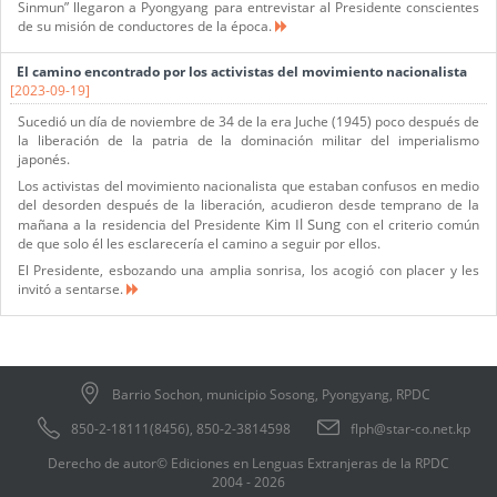
Sinmun” llegaron a Pyongyang para entrevistar al Presidente conscientes
de su misión de conductores de la época.
El camino encontrado por los activistas del movimiento nacionalista
[2023-09-19]
Sucedió un día de noviembre de 34 de la era Juche (1945) poco después de
la liberación de la patria de la dominación militar del imperialismo
japonés.
Los activistas del movimiento nacionalista que estaban confusos en medio
del desorden después de la liberación, acudieron desde temprano de la
Kim Il Sung
mañana a la residencia del Presidente
con el criterio común
de que solo él les esclarecería el camino a seguir por ellos.
El Presidente, esbozando una amplia sonrisa, los acogió con placer y les
invitó a sentarse.
Barrio Sochon, municipio Sosong, Pyongyang, RPDC
850-2-18111(8456), 850-2-3814598
flph@star-co.net.kp
Derecho de autor© Ediciones en Lenguas Extranjeras de la RPDC
2004 - 2026