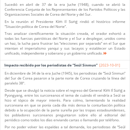
Sucedió en abril de 37 de la era Juche (1948), cuando se abrió la
Conferencia Conjunta de los Representantes de los Partidos Políticos y las
Organizaciones Sociales de Corea del Norte y del Sur.
Kim Il Sung
En la reunión el Presidente
rindió el histórico informe
“Situación política de Corea del Norte”.
Tras analizar científicamente la situación creada, el orador exhortó a
todas las fuerzas patrióticas del Norte y el Sur a desplegar, unidos como
un haz, la lucha para frustrar las “elecciones por separado” en el Sur que
intentan el imperialismo yanqui y sus lacayos y establecer un Estado
unificado, independiente y soberano y un gobierno unificado.
Impacto recibido por los periodistas de “Seúl Sinmun”
[2023-10-01]
En diciembre de 34 de la era Juche (1945), los periodistas de “Seúl Sinmun”
del Sur de Corea pasaron a la parte norte de Corea cruzando la línea del
paralelo 38º.
Kim Il Sung
Desde que se divulgó la noticia sobre el regreso del General
a
Pyongyang, entre los surcoreanos el tema de cuándo él vendría a Seúl se
hizo el tópico de mayor interés. Para colmo, lamentando la realidad
surcoreana en que se ponía cada día más densa la conturbación política
debido a la ocupación de la parte sureña por las tropas estadounidenses,
los pobladores surcoreanos preguntaron sobre ello al editorial del
periódico como todos los días enviando cartas o llamando por teléfono.
Por no poder volver las espaldas a tal demanda, los periodistas de “Seúl