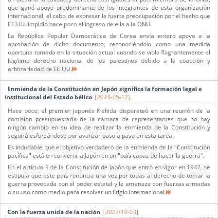
que ganó apoyo predominante de los integrantes de esta organización
internacional, al cabo de expresar la fuerte preocupación por el hecho que
EE.UU. impidió hace poco el ingreso de ella a la ONU.
La República Popular Democrática de Corea envía entero apoyo a la
aprobación de dicho documento, reconociéndolo como una medida
oportuna tomada en la situación actual cuando se viola flagrantemente el
legítimo derecho nacional de los palestinos debido a la coacción y
arbitrariedad de EE.UU.
Enmienda de la Constitución en Japón significa la formación legal e
institucional del Estado bélico
[2024-05-12]
Hace poco, el premier japonés Kishida disparateó en una reunión de la
comisión presupuestaria de la cámara de representantes que no hay
ningún cambio en su idea de realizar la enmienda de la Constitución y
seguirá esforzándose por avanzar paso a paso en esta tarea.
Es indudable que el objetivo verdadero de la enmienda de la "Constitución
pacífica" está en convertir a Japón en un "país capaz de hacer la guerra".
En el artículo 9 de la Constitución de Japón que entró en vigor en 1947, se
estipula que este país renuncia una vez por todas al derecho de tomar la
guerra provocada con el poder estatal y la amenaza con fuerzas armadas
o su uso como medio para resolver un litigio internacional.
Con la fuerza unida de la nación
[2023-10-03]