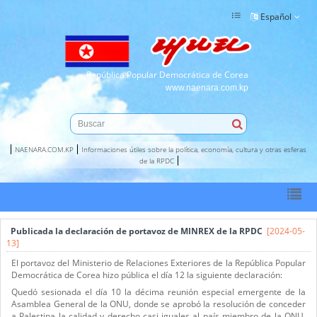
Español
República Popular Democrática de Corea
www.naenara.com.kp
NAENARA.COM.KP
Informaciones útiles sobre la política, economía, cultura y otras esferas
de la RPDC
Publicada la declaración de portavoz de MINREX de la RPDC
[2024-05-
13]
El portavoz del Ministerio de Relaciones Exteriores de la República Popular
Democrática de Corea hizo pública el día 12 la siguiente declaración:
Quedó sesionada el día 10 la décima reunión especial emergente de la
Asamblea General de la ONU, donde se aprobó la resolución de conceder
a Palestina la calidad y derecho casi iguales al país miembro de la ONU,