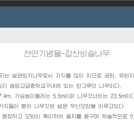
천연기념물-갑산비슬나무
는 넓은잎키나무로서 가지를 많이 치므로 공원, 유원지
 송암고급중학교구내에 있는 한그루의 나무이다.
4m, 가슴높이둘레는 5.5m이며 나무갓너비는 23.5m이다
가지들이 뻗어 나무갓은 넓은 우산모양을 이루고있다.
웅장하고 모양이 특이하여 풍치를 돋구며 학술적으로 의