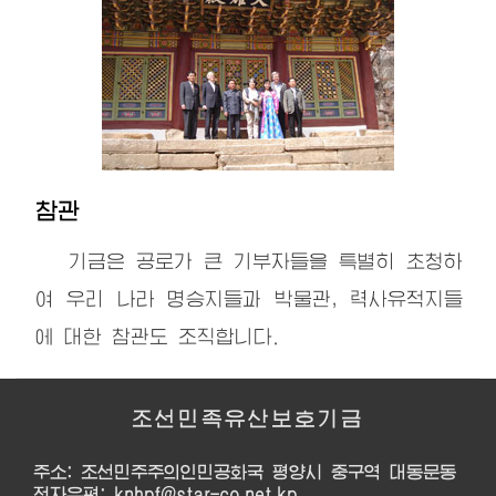
참관
기금은 공로가 큰 기부자들을 특별히 초청하
여 우리 나라 명승지들과 박물관, 력사유적지들
에 대한 참관도 조직합니다.
조선민족유산보호기금
주소: 조선민주주의인민공화국 평양시 중구역 대동문동
전자우편: knhpf@star-co.net.kp