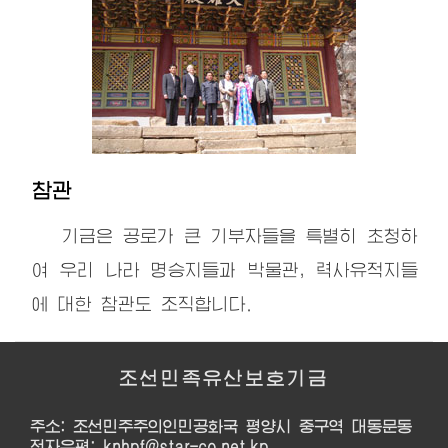
참관
기금은 공로가 큰 기부자들을 특별히 초청하
여 우리 나라 명승지들과 박물관, 력사유적지들
에 대한 참관도 조직합니다.
조선민족유산보호기금
주소: 조선민주주의인민공화국 평양시 중구역 대동문동
전자우편: knhpf@star-co.net.kp