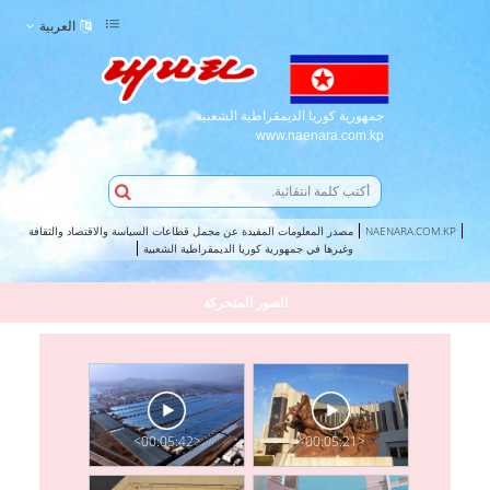
العربية
جمهورية كوريا الديمقراطية الشعبية
www.naenara.com.kp
NAENARA.COM.KP
مصدر المعلومات المفيدة عن مجمل قطاعات السياسة والاقتصاد والثقافة
وغيرها في جمهورية كوريا الديمقراطية الشعبية
الصور المتحركة
<00:05:42>
<00:05:21>