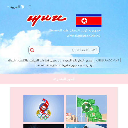
العربية
جمهورية كوريا الديمقراطية الشعبية
www.naenara.com.kp
NAENARA.COM.KP
مصدر المعلومات المفيدة عن مجمل قطاعات السياسة والاقتصاد والثقافة
وغيرها في جمهورية كوريا الديمقراطية الشعبية
الصور المتحركة
<00:01:46>
<00:02:12>