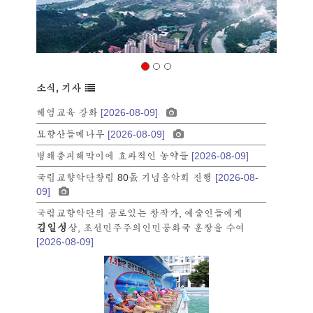
소식, 기사
헤염교육 강화
[2026-08-09]
묘향산들메나무
[2026-08-09]
병해충피해막이에 효과적인 농약들
[2026-08-09]
국립교향악단창립 80돐 기념음악회 진행
[2026-08-
09]
국립교향악단의 공로있는 창작가, 예술인들에게
김일성
상, 조선민주주의인민공화국 훈장을 수여
[2026-08-09]