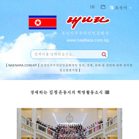
조선어
조선민주주의인민공화국
www.naenara.com.kp
NAENARA.COM.KP
조선민주주의인민공화국의 정치, 경제, 문화 등 전반에 대한 유익한
정보발생거점
김정은
경애하는
동지의 혁명활동소식