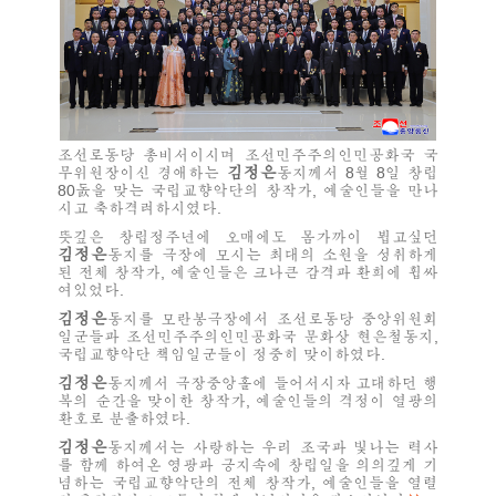
조선로동당 총비서이시며 조선민주주의인민공화국 국
김정은
무위원장이신
경애하는
동지께서 8월 8일 창립
80돐을 맞는 국립교향악단의 창작가, 예술인들을 만나
시고 축하격려하시였다.
뜻깊은 창립정주년에 오매에도 몸가까이 뵙고싶던
김정은
동지를 극장에 모시는 최대의 소원을 성취하게
된 전체 창작가, 예술인들은 크나큰 감격과 환희에 휩싸
여있었다.
김정은
동지를 모란봉극장에서 조선로동당 중앙위원회
일군들과 조선민주주의인민공화국 문화상 현은철동지,
국립교향악단 책임일군들이 정중히 맞이하였다.
김정은
동지께서 극장중앙홀에 들어서시자 고대하던 행
복의 순간을 맞이한 창작가, 예술인들의 격정이 열광의
환호로 분출하였다.
김정은
동지께서는 사랑하는 우리 조국과 빛나는 력사
를 함께 하여온 영광과 긍지속에 창립일을 의의깊게 기
념하는 국립교향악단의 전체 창작가, 예술인들을 열렬