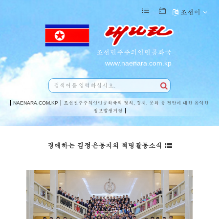
조선어
조선민주주의인민공화국
www.naenara.com.kp
NAENARA.COM.KP
조선민주주의인민공화국의 정치, 경제, 문화 등 전반에 대한 유익한
정보발생거점
김정은
경애하는
동지의 혁명활동소식