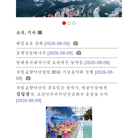
소식, 기사
헤염교육 강화
[2026-08-09]
묘향산들메나무
[2026-08-09]
병해충피해막이에 효과적인 농약들
[2026-08-09]
국립교향악단창립 80돐 기념음악회 진행
[2026-08-
09]
국립교향악단의 공로있는 창작가, 예술인들에게
김일성
상, 조선민주주의인민공화국 훈장을 수여
[2026-08-09]