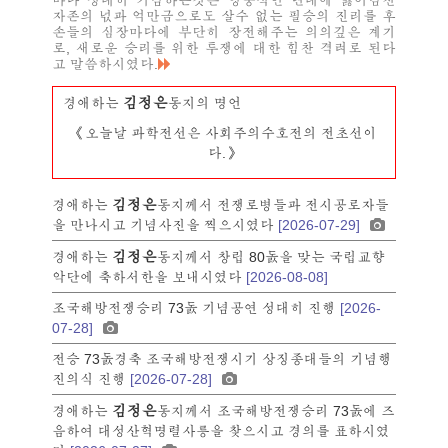
마다 성대히 기념하는것은 영웅적인 년대에 끓어넘친
자존의 넋과 억만금으로도 살수 없는 필승의 진리를 후
손들의 심장마다에 부단히 장전해주는 의의깊은 계기
로, 새로운 승리를 위한 투쟁에 대한 힘찬 격려로 된다
고 말씀하시였다.
김정은
경애하는
동지의 명언
《오늘날 과학전선은 사회주의수호전의 전초선이
다.》
김정은
경애하는
동지께서 전쟁로병들과 전시공로자들
을 만나시고 기념사진을 찍으시였다
[2026-07-29]
김정은
경애하는
동지께서 창립 80돐을 맞는 국립교향
악단에 축하서한을 보내시였다
[2026-08-08]
조국해방전쟁승리 73돐 기념공연 성대히 진행
[2026-
07-28]
전승 73돐경축 조국해방전쟁시기 상징종대들의 기념행
진의식 진행
[2026-07-28]
김정은
경애하는
동지께서 조국해방전쟁승리 73돐에 즈
음하여 대성산혁명렬사릉을 찾으시고 경의를 표하시였