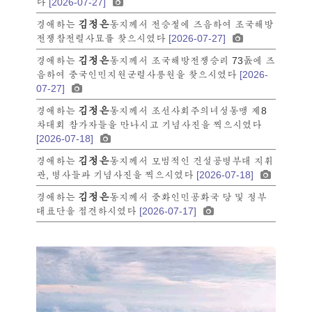
다
[2026-07-27]
김정은
경애하는
동지께서 전승절에 즈음하여 조국해방
전쟁참전렬사묘를 찾으시였다
[2026-07-27]
김정은
경애하는
동지께서 조국해방전쟁승리 73돐에 즈
음하여 중국인민지원군렬사릉원을 찾으시였다
[2026-
07-27]
김정은
경애하는
동지께서 조선사회주의녀성동맹 제8
차대회 참가자들을 만나시고 기념사진을 찍으시였다
[2026-07-18]
김정은
경애하는
동지께서 모범적인 건설공병부대 지휘
관, 병사들과 기념사진을 찍으시였다
[2026-07-18]
김정은
경애하는
동지께서 중화인민공화국 당 및 정부
대표단을 접견하시였다
[2026-07-17]