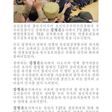
조선로동당 총비서이시며 조선민주주의인민공화국 국
김정은
무위원장이신
경애하는
동지께서 7월 28일 조국
해방전쟁승리 73돐 경축행사에 참가한 전쟁로병들과
전시공로자들을 만나시고 따뜻한 정을 나누시였다.
수도 평양에서 성대히 진행된 전승절경축행사에 참가한
데 이어 오매에도 소원하던 행복과 영광의 순간을 맞이
한 전쟁로병들과 전시공로자들은 무한한 감격과 환희에
휩싸여있었다.
김정은
경애하는
동지께서 나오시자 전체 참가자들은
우리 조국의 불멸할 명예인 7.27의 승리전통과 영웅정
신을 세기를 이어 빛내이시며 이 땅의 모든 세대가 숙원
하는 부국강병의 새시대를 가슴후련히 펼쳐가시는 천하
제일의 령장,
위대한
어버이께 충심으로 되는 경의와 고
마움의 인사를 삼가 드리였다.
김정은
동지께서는 피로써 강국전기의 첫 페지를 쓴 수
호자들이며 영원히 강대할 우리 국가의 정신적지주를
마련한 은인들인 전쟁로병들과 전시공로자들에게 뜨거
운 답례를 보내시였다.
김정은
동지께서는 전승의 7.27을 참전세대와 함께 해