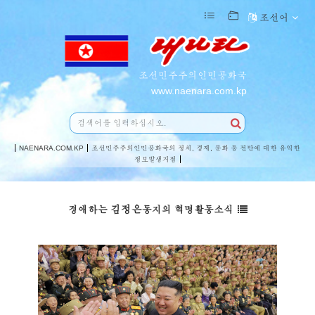
조선어
조선민주주의인민공화국
www.naenara.com.kp
NAENARA.COM.KP
조선민주주의인민공화국의 정치, 경제, 문화 등 전반에 대한 유익한
정보발생거점
김정은
경애하는
동지의 혁명활동소식