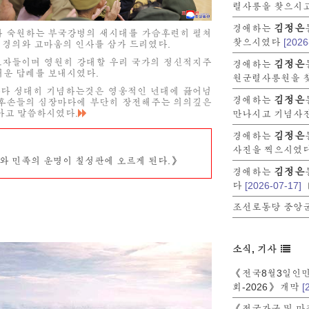
렬사릉을 찾으시
김정은
경애하는
가 숙원하는 부국강병의 새시대를 가슴후련히 펼쳐
찾으시였다
[2026
 경의와 고마움의 인사를 삼가 드리였다.
호자들이며 영원히 강대할 우리 국가의 정신적지주
김정은
경애하는
운 답례를 보내시였다.
원군렬사릉원을 
해마다 성대히 기념하는것은 영웅적인 년대에 끓어넘
김정은
경애하는
 후손들의 심장마다에 부단히 장전해주는 의의깊은
된다고 말씀하시였다.
만나시고 기념사
김정은
경애하는
사진을 찍으시였
와 민족의 운명이 칠성판에 오르게 된다.》
김정은
경애하는
다
[2026-07-17]
조선로동당 중앙군
소식, 기사
《전국8월3일인
회-2026》 개막
[
《전국가구 및 마