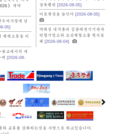
살륙행위
[2026-08-05]
026》 개막
비료생산을 늘인다
[2026-08-05]
장수자가정에 넘
08-05]
박태성 내각총리 김종태전기기관차
련합기업소와 보산제철소를 현지료
 제재소동을 비
해
[2026-08-04]
주꽁고에서의 에
우려
[2026-08-
뉴대와 교류를 강화하는것을 사명으로 하고있습니다.