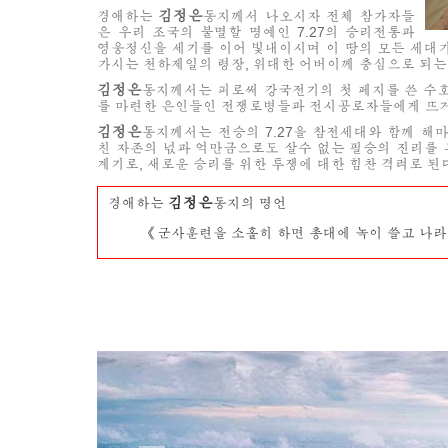
김정은
경애하는
동지께서 나오시자 전체 참가자들
은 우리 조국의 불멸할 명예인 7.27의 승리전통과
영웅정신을 세기를 이어 빛내이시며 이 땅의 모든 세대
가시는 천하제일의 령장,
위대한
어버이께 충심으로 되는
김정은
동지께서는 피로써 강국전기의 첫 페지를 쓴 수
를 마련한 은인들인 전쟁로병들과 전시공로자들에게 뜨거
김정은
동지께서는 전승의 7.27을 참전세대와 함께 
친 자존의 넋과 억만금으로도 살수 없는 필승의 진리를
계기로, 새로운 승리를 위한 투쟁에 대한 힘찬 격려로 
김정은
경애하는
동지의 명언
《군사훈련을 소홀히 하면 총대에 녹이 쓸고 나라