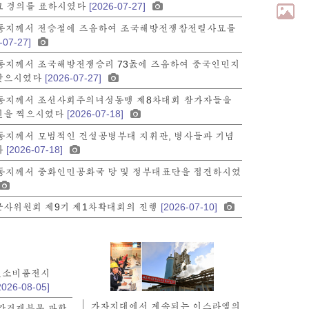
고 경의를 표하시였다
[2026-07-27]
동지께서 전승절에 즈음하여 조국해방전쟁참전렬사묘를
-07-27]
동지께서 조국해방전쟁승리 73돐에 즈음하여 중국인민지
찾으시였다
[2026-07-27]
동지께서 조선사회주의녀성동맹 제8차대회 참가자들을
진을 찍으시였다
[2026-07-18]
동지께서 모범적인 건설공병부대 지휘관, 병사들과 기념
다
[2026-07-18]
동지께서 중화인민공화국 당 및 정부대표단을 접견하시였
사위원회 제9기 제1차확대회의 진행
[2026-07-10]
민소비품전시
2026-08-05]
가자지대에서 계속되는 이스라엘의
감건재부문 과학