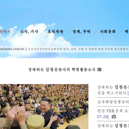
첫페지
소식, 기사
조선개관
경제, 무역
사회문화
력
AENARA.COM.KP
조선민주주의인민공화국의 정치, 경제, 문화 등 전반에 대한 유익한 정보발생거
김정은
경애하는
동지의 혁명활동소식
김정은
경애하는
진을 찍으시였다
조국해방전쟁승리 
전승 73돐경축 
07-28]
김정은
경애하는