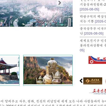
기술성과전람회-2
[2026-08-05]
락랑구역의 백살
치는 기쁨
[2026-
중국상무부 미국의
난
[2026-08-05]
세계보건기구 민
볼라전파상황에 
05]
 알려주고 자주, 평화, 친선의 리념밑에 세계 모든 나라 사람들과의 