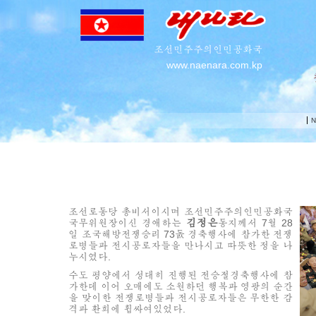
조선민주주의인민공화국
www.naenara.com.kp
N
조선로동당 총비서이시며 조선민주주의인민공화국
김정은
국무위원장이신
경애하는
동지께서 7월 28
일 조국해방전쟁승리 73돐 경축행사에 참가한 전쟁
로병들과 전시공로자들을 만나시고 따뜻한 정을 나
누시였다.
수도 평양에서 성대히 진행된 전승절경축행사에 참
가한데 이어 오매에도 소원하던 행복과 영광의 순간
을 맞이한 전쟁로병들과 전시공로자들은 무한한 감
격과 환희에 휩싸여있었다.