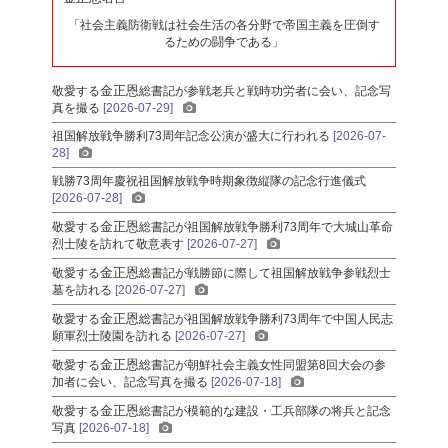
「社会主義防衛戦は社会生活の各分野で帝国主義を圧倒す
るための闘争である」
金正恩
敬愛する
総書記
が参戦老兵と戦時功労者に会い、記念写
真を撮る
[2026-07-29]
祖国解放戦争勝利73周年記念公演が盛大に行われる
[2026-07-
28]
戦勝73周年慶祝祖国解放戦争時期象徴縦隊の記念行進儀式
[2026-07-28]
金正恩
敬愛する
総書記
が祖国解放戦争勝利73周年で大城山革命
烈士陵を訪れて敬意表す
[2026-07-27]
金正恩
敬愛する
総書記
が戦勝節に際して祖国解放戦争参戦烈士
墓を訪れる
[2026-07-27]
金正恩
敬愛する
総書記
が祖国解放戦争勝利73周年で中国人民志
願軍烈士陵園を訪れる
[2026-07-27]
金正恩
敬愛する
総書記
が朝鮮社会主義女性同盟第8回大会の参
加者に会い、記念写真を撮る
[2026-07-18]
金正恩
敬愛する
総書記
が模範的な建設・工兵部隊の将兵と記念
写真
[2026-07-18]