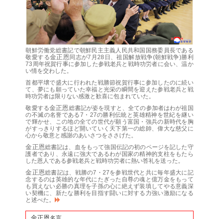
朝鮮労働党
総書記
で朝鮮民主主義人民共和国
国務委員長
である
金正恩
敬愛する
同志
が7月28日、祖国解放戦争(朝鮮戦争)勝利
73周年祝賀行事に参加した参戦老兵と戦時功労者に会い、温か
い情を交わした。
首都平壌で盛大に行われた戦勝節祝賀行事に参加したのに続い
て、夢にも願っていた幸福と光栄の瞬間を迎えた参戦老兵と戦
時功労者は限りない感激と歓喜に包まれていた。
金正恩
敬愛する
総書記
が姿を現すと、全ての参加者はわが祖国
の不滅の名誉である7・27の勝利伝統と英雄精神を世紀を継い
で輝かせ、この地の全ての世代が願う富国・強兵の新時代を胸
がすっきりするほど開いていく天下第一の総帥、
偉大な
慈父に
心から敬意と感謝のあいさつをささげた。
金正恩
総書記
は、血をもって強国伝記の初のページを記した守
護者であり、永遠に強大であるわが国家の精神的支柱をもたら
した恩人である参戦老兵と戦時功労者に熱い答礼を送った。
金正恩
総書記
は、戦勝の7・27を参戦世代と共に毎年盛大に記
念するのは英雄的な年代にたぎった自尊の魂と億万金をもって
も買えない必勝の真理を子孫の心に絶えず装填してやる意義深
い契機に、新たな勝利を目指す闘いに対する力強い激励になる
と述べた。
金正恩
名言