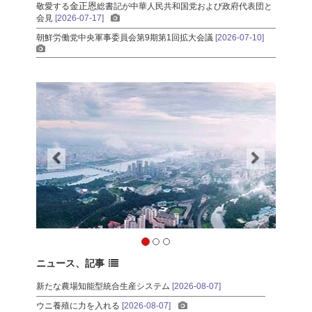
金正恩
敬愛する
総書記
が中華人民共和国党および政府代表団と
会見
[2026-07-17]
朝鮮労働党中央軍事委員会第9期第1回拡大会議
[2026-07-10]
ニュース、記事
新たな農場知能型統合生産システム
[2026-08-07]
ウニ養殖に力を入れる
[2026-08-07]