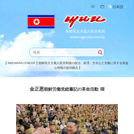
日本語
朝鮮民主主義人民共和国
www.naenara.com.kp
NAENARA.COM.KP
朝鮮民主主義人民共和国の政治、経済、文化など全般に対する有益
な情報の提供拠点
金正恩
朝鮮労働党
総書記
の革命活動