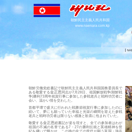
朝鮮民主主義人民共和国
www.naenara.com.kp
NA
朝鮮労働党
総書記
で朝鮮民主主義人民共和国
国務委員長
で
金正恩
ある
敬愛する
同志
が7月28日、祖国解放戦争(朝鮮戦
争)勝利73周年祝賀行事に参加した参戦老兵と戦時功労者に
会い、温かい情を交わした。
首都平壌で盛大に行われた戦勝節祝賀行事に参加したのに
続いて、夢にも願っていた幸福と光栄の瞬間を迎えた参戦
老兵と戦時功労者は限りない感激と歓喜に包まれていた。
金正恩
敬愛する
総書記
が姿を現すと、全ての参加者はわが
祖国の不滅の名誉である7・27の勝利伝統と英雄精神を世
紀を継いで輝かせ、この地の全ての世代が願う富国・強兵