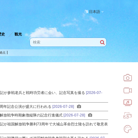
日本語
歴史
観光
拠点
書記
が参戦老兵と戦時功労者に会い、記念写真を撮る
[2026-07-
3周年記念公演が盛大に行われる
[2026-07-28]
国解放戦争時期象徴縦隊の記念行進儀式
[2026-07-28]
書記
が祖国解放戦争勝利73周年で大城山革命烈士陵を訪れて敬意表