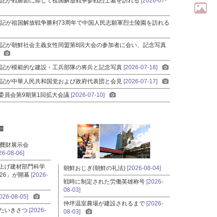
書記
が戦勝節に際して祖国解放戦争参戦烈士墓を訪れる
[2026-07-
書記
が祖国解放戦争勝利73周年で中国人民志願軍烈士陵園を訪れる
書記
が朝鮮社会主義女性同盟第8回大会の参加者に会い、記念写真
書記
が模範的な建設・工兵部隊の将兵と記念写真
[2026-07-18]
書記
が中華人民共和国党および政府代表団と会見
[2026-07-17]
委員会第9期第1回拡大会議
[2026-07-10]
消費財展示会
26-08-06]
上げ建材部門科学
朝鮮おじぎ(朝鮮の礼法)
[2026-08-04]
26」が開幕
[2026-
戦時に制定された労働英雄称号
[2026-
08-03]
026-08-05]
仲坪温室農場が建設されるまで
[2026-
たいきさつ
[2026-
08-03]