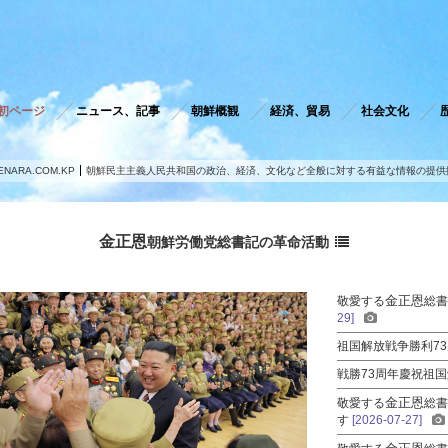
初ページ
ニュース、記事
朝鮮概観
経済、貿易
社会文化
ENARA.COM.KP
朝鮮民主主義人民共和国の政治、経済、文化など全般に対する有益な情報の提供
金正恩
朝鮮労働党
総書記
の革命活動
金正恩
敬愛する
総
29]
祖国解放戦争勝利7
戦勝73周年慶祝祖
金正恩
敬愛する
総
す
[2026-07-27]