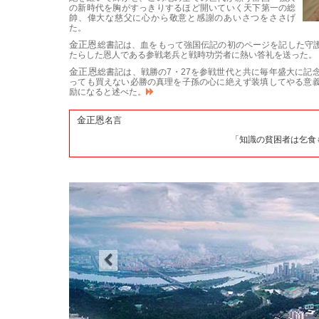
の新時代を胸がすっきりするほど開いていく天下第一の総
帥、
偉大な
慈父に心から敬意と感謝のあいさつをささげ
た。
金正恩
総書記
は、血をもって強国伝記の初のページを記した守
たらした恩人である参戦老兵と戦時功労者に熱い答礼を送った。
金正恩
総書記
は、戦勝の7・27を参戦世代と共に毎年盛大に記
っても買えない必勝の真理を子孫の心に絶えず装填してやる意
励になると述べた。
金正恩
名言
「知識の貧困者は乞食