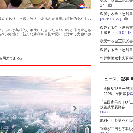
金正恩
敬愛する
総
27]
金正恩
敬愛する
総
護者であり、永遠に強大であるわが国家の精神的支柱をも
[2026-07-27]
金正恩
敬愛する
総
念するのは英雄的な年代にたぎった自尊の魂と億万金をも
を撮る
[2026-07-18]
義深い契機に、新たな勝利を目指す闘いに対する力強い激
金正恩
敬愛する
総
金正恩
敬愛する
総
も同然である」
朝鮮労働党中央軍事
ニュース、記事
「全国8月3日一般
―2026」が開幕
[20
「全国家具および仕
技術成果展覧会―20
08-06]
肥料生産を増やす
[2
列車が二回も停車し