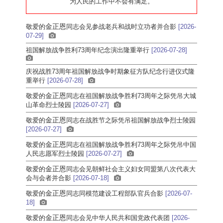
“为人民的工作中不会有满足。”
金正恩
敬爱的
同志
会见参战老兵和战时立功者并合影
[2026-
07-29]
祖国解放战争胜利73周年纪念演出隆重举行
[2026-07-28]
庆祝战胜73周年祖国解放战争时期象征方队纪念行进仪式隆
重举行
[2026-07-28]
金正恩
敬爱的
同志
在祖国解放战争胜利73周年之际凭吊大城
山革命烈士陵园
[2026-07-27]
金正恩
敬爱的
同志
在战胜节之际凭吊祖国解放战争烈士陵园
[2026-07-27]
金正恩
敬爱的
同志
在祖国解放战争胜利73周年之际凭吊中国
人民志愿军烈士陵园
[2026-07-27]
金正恩
敬爱的
同志
会见朝鲜社会主义妇女同盟第八次代表大
会与会者并合影
[2026-07-18]
金正恩
敬爱的
同志
同模范建设工程部队官兵合影
[2026-07-
18]
金正恩
敬爱的
同志
会见中华人民共和国党政代表团
[2026-