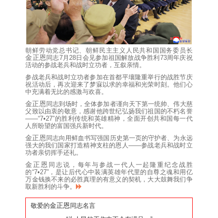
朝鲜劳动党
总书记
、朝鲜民主主义人民共和国
国务委员长
金正恩
同志
7月28日会见参加祖国解放战争胜利73周年庆祝
活动的参战老兵和战时立功者，互叙亲情。
参战老兵和战时立功者参加在首都平壤隆重举行的战胜节庆
祝活动后，再次迎来了梦寐以求的幸福和光荣时刻。他们心
中充满着无比的感激与欢喜。
金正恩
同志
到场时，全体参加者谨向天下第一统帅、
伟大
慈
父致以由衷的敬意，感谢他跨世纪弘扬我们祖国的不朽名誉
——“7•27”的胜利传统和英雄精神，全面开创共和国每一代
人所盼望的富国强兵新时代。
金正恩
同志
向用鲜血书写强国历史第一页的守护者、为永远
强大的我们国家打造精神支柱的恩人——参战老兵和战时立
功者亲切挥手还礼。
金正恩
同志
说，每年与参战一代人一起隆重纪念战胜
的“7•27”，是让后代心中装满英雄年代里的自尊之魂和用亿
万金钱换不来的必胜真理的有意义的契机，大大鼓舞我们争
取新胜利的斗争。
金正恩
敬爱的
同志
名言